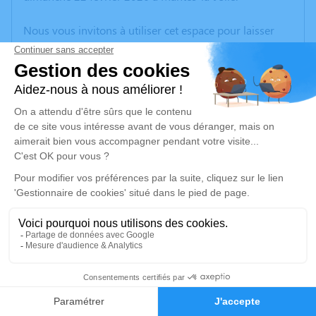
Nous vous invitons à utiliser cet espace pour laisser
vos condoléances, partager des photos souvenirs, une
anecdote ou exprimer vos pensées à travers des
poèmes ou des textes. Cet endroit est un lieu
d'expression dédié à honorer la mémoire d’Antoine
CRIMEE.
Un service de plantation d’arbre hommage est
disponible ici
.
Je rends hommage
Cérémonie religieuse
Information indisponible
2
Église Nativité de la Très Sainte Vierge de
Bonnières-sur-Seine
Faire-part
Hommages
43 rue Georges Herrewyn