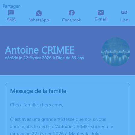
Partager
E-mail
SMS
WhatsApp
Facebook
Lien
Antoine CRIMEE
décédé le 22 février 2026 à l'âge de 85 ans
Message de la famille
Chère famille, chers amis,
C’est avec une grande tristesse que nous vous
annonçons le décès d’Antoine CRIMEE survenu le
dimanche 22 février 2026 à Mantes-la-Jolie.