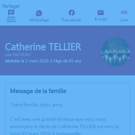
Partager
E-mail
SMS
WhatsApp
Facebook
Lien
Catherine TELLIER
née FAUVEAU
décédée le 2 mars 2026 à l'âge de 65 ans
Message de la famille
Chère famille, chers amis,
C’est avec une grande tristesse que nous vous
annonçons le décès de Catherine TELLIER survenu le
lundi 02 mars 2026 à Jumeauville.