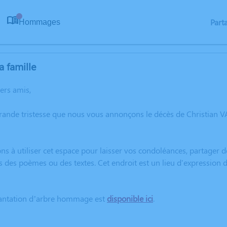
Part
Hommages
0
a famille
hers amis,
grande tristesse que nous vous annonçons le décès de Christia
ns à utiliser cet espace pour laisser vos condoléances, partager
s des poèmes ou des textes. Cet endroit est un lieu d'expression
lantation d’arbre hommage est
disponible ici
.