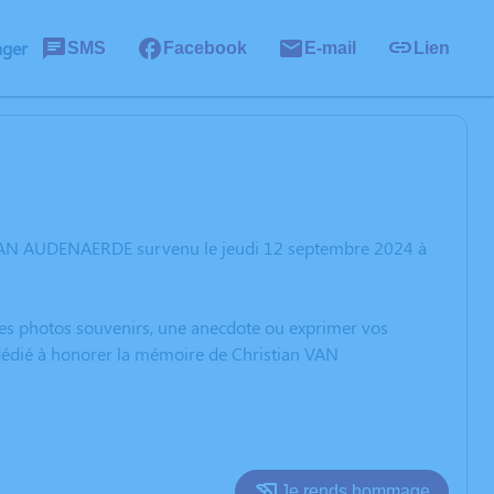
ager
SMS
Facebook
E-mail
Lien
n VAN AUDENAERDE survenu le jeudi 12 septembre 2024 à
 des photos souvenirs, une anecdote ou exprimer vos
 dédié à honorer la mémoire de Christian VAN
Je rends hommage