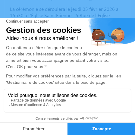
La cérémonie se déroulera le jeudi 05 février 2026 à
15h30 à l’Église Saint Etienne - 5 Rue de l'Église -
78711 Mantes-la-Ville.
Cet espace vous permet de laisser vos condoléances,
partager des photos souvenirs, une anecdote ou
exprimer vos pensées à travers des poèmes ou des
textes. Cet endroit est un lieu d'expression dédié à
honorer la mémoire de notre père.
Nous vous remercions pour vos pensées.
Ses enfants.
Un service de plantation d’arbre hommage est
disponible ici
.
9
Faire-part
Hommages
Je rends hommage