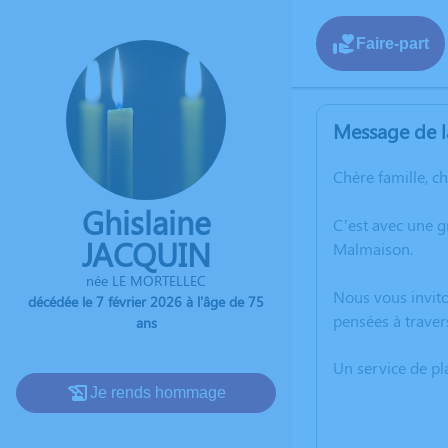
Faire-part
Message de l
Chère famille, c
Ghislaine
C’est avec une g
JACQUIN
Malmaison.
née LE MORTELLEC
Nous vous invito
décédée le 7 février 2026 à l'âge de 75
pensées à traver
ans
Un service de p
Je rends hommage