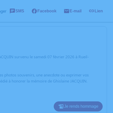
ager
SMS
Facebook
E-mail
Lien
JACQUIN survenu le samedi 07 février 2026 à Rueil-
 des photos souvenirs, une anecdote ou exprimer vos
n dédié à honorer la mémoire de Ghislaine JACQUIN.
Je rends hommage