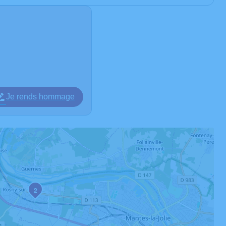
Je rends hommage
2