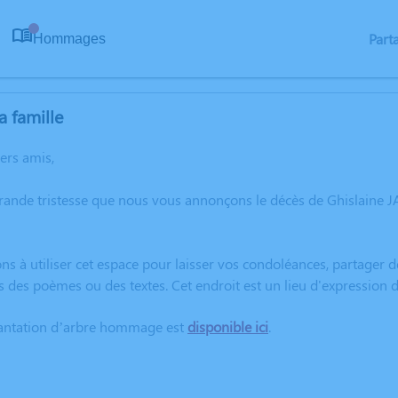
Part
Hommages
0
a famille
hers amis,
rande tristesse que nous vous annonçons le décès de Ghislaine 
ns à utiliser cet espace pour laisser vos condoléances, partager
s des poèmes ou des textes. Cet endroit est un lieu d'expressio
lantation d’arbre hommage est
disponible ici
.