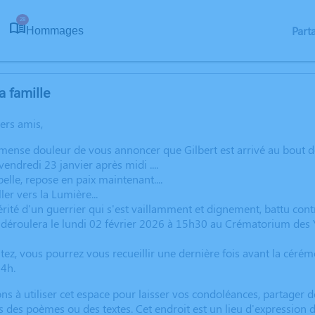
28
Part
Hommages
a famille
hers amis,
ense douleur de vous annoncer que Gilbert est arrivé au bout de
 vendredi 23 janvier après midi ....
elle, repose en paix maintenant....
ler vers la Lumière...
rité d'un guerrier qui s'est vaillamment et dignement, battu contr
déroulera le lundi 02 février 2026 à 15h30 au Crématorium des Y
itez, vous pourrez vous recueillir une dernière fois avant la céré
4h.
ns à utiliser cet espace pour laisser vos condoléances, partager
s des poèmes ou des textes. Cet endroit est un lieu d'expressio