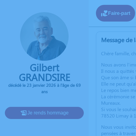
Faire-part
Message de l
Chère famille, c
Gilbert
Nous avons l'imm
Il nous a quittés
GRANDSIRE
Que son âme si b
Elle ne peut qu'al
décédé le 23 janvier 2026 à l'âge de 69
Le repos bien mé
ans
La cérémonie se 
Mureaux.
Si vous le souha
Je rends hommage
78520 Limay à 1
Nous vous invito
pensées à traver