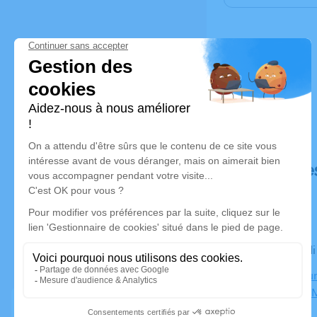
Déroulé de
Le mercred
Crématorium
78130 Les 