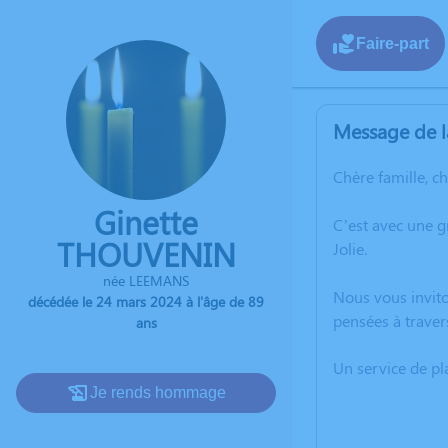
Faire-part
Message de l
Chère famille, c
Ginette
C’est avec une 
THOUVENIN
Jolie.
née LEEMANS
Nous vous invito
décédée le 24 mars 2024 à l'âge de 89
pensées à traver
ans
Un service de p
Je rends hommage