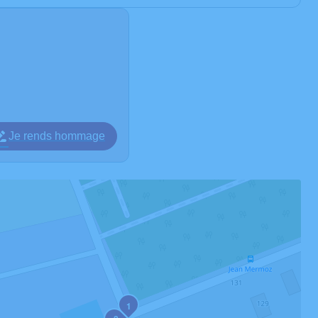
Je rends hommage
1