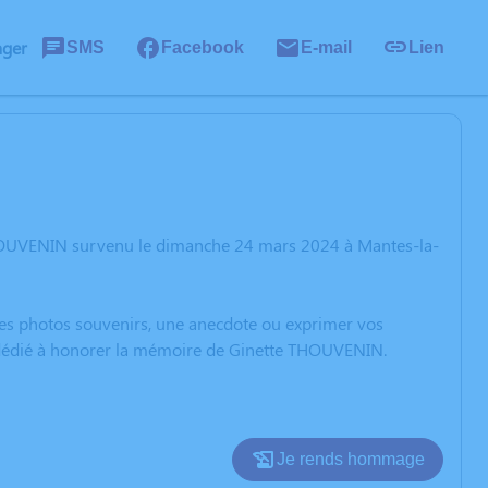
ager
SMS
Facebook
E-mail
Lien
THOUVENIN survenu le dimanche 24 mars 2024 à Mantes-la-
 des photos souvenirs, une anecdote ou exprimer vos
n dédié à honorer la mémoire de Ginette THOUVENIN.
Je rends hommage