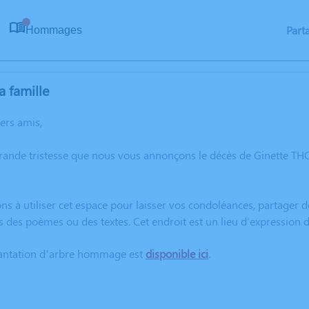
Part
Hommages
0
a famille
hers amis,
grande tristesse que nous vous annonçons le décès de Ginette 
ns à utiliser cet espace pour laisser vos condoléances, partager
s des poèmes ou des textes. Cet endroit est un lieu d'expressio
lantation d’arbre hommage est
disponible ici
.