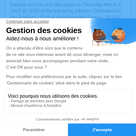
Funeral services will take place on Thursday, March 6,
2025 at 16:00 at the following address: Crématorium
des Yvelines - 52 Rue de la Nouvelle France - 78130
Les Mureaux, France.
This private space is intended to collect your
condolences or the memory of a past moment.
___________________________________________
Chère famille, chers amis,
C'est avec une grande tristesse que nous vous
annonçons le décès
d'Hans Naumann
survenu
mardi
18 février 2025
à Mantes-la-Jolie. La cérémonie se
déroulera le jeudi 6 mars 2025 à 16h00 à l'adresse
suivante : Crématorium des Yvelines - 52 Rue de la
Nouvelle France - 78130 Les Mureaux.
11
Cet espace privé est destiné à recueillir vos
condoléances ou le souvenir d’un moment passé.
Faire-part
Hommages
___________________________________________