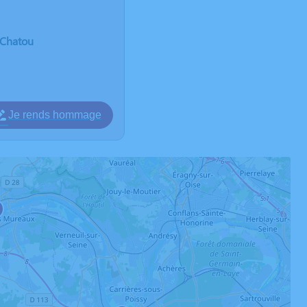
e Chatou
Je rends hommage