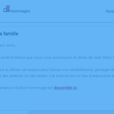
1
Part
Hommages
a famille
hers amis,
rande tristesse que nous vous annonçons le décès de Jean-Marc 
ns à utiliser cet espace pour laisser vos condoléances, partager
s des poèmes ou des textes. Cet endroit est un lieu d'expressio
lantation d’arbre hommage est
disponible ici
.