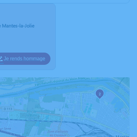
e Mantes-la-Jolie
Je rends hommage
2