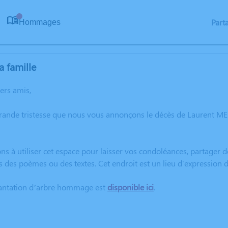
Part
Hommages
0
a famille
hers amis,
grande tristesse que nous vous annonçons le décès de Laurent
ns à utiliser cet espace pour laisser vos condoléances, partager
s des poèmes ou des textes. Cet endroit est un lieu d'expressio
lantation d’arbre hommage est
disponible ici
.