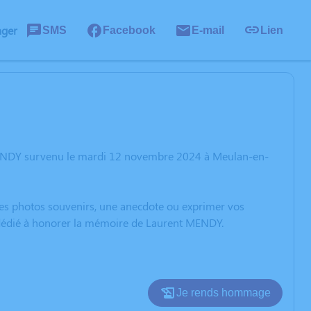
ager
SMS
Facebook
E-mail
Lien
 MENDY survenu le mardi 12 novembre 2024 à Meulan-en-
 des photos souvenirs, une anecdote ou exprimer vos
n dédié à honorer la mémoire de Laurent MENDY.
Je rends hommage