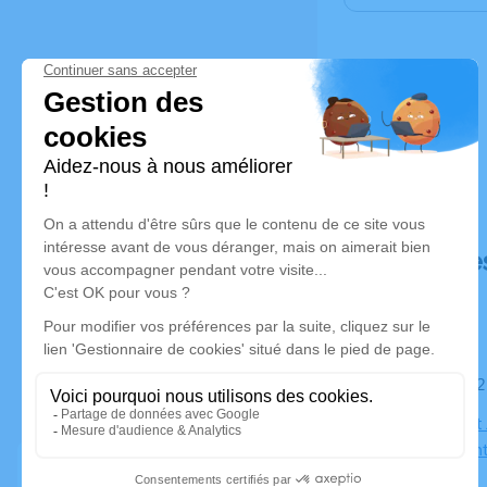
Déroulé de
Le samedi
Église Saint
78200 Mante