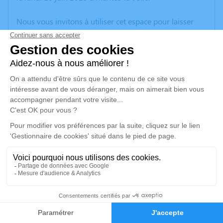
Nous vous invitons à utiliser cet espace pour laisser
vos condoléances, partager des photos souvenirs, une
anecdote ou exprimer vos pensées à travers des
poèmes ou des textes. Cet endroit est un lieu
d'expression dédié à honorer la mémoire de Mohamed
BENAMEUR.
Un service de plantation d’arbre hommage est
disponible ici
.
Je rends hommage
Cérémonie religieuse
vendredi 20 juin 2025 à 14h00
1
Mosquée de Mantes-la-Jolie
5 Rue Denis Papin
Faire-part
Hommages
78200 Mantes-la-Jolie