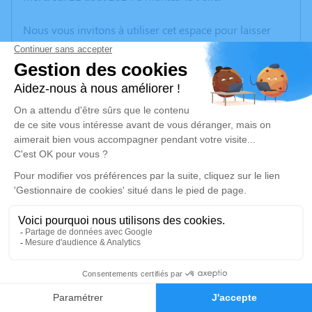
Nous vous invitons à utiliser cet espace pour laisser
vos condoléances, partager des photos souvenirs, une
anecdote ou exprimer vos pensées à travers des
poèmes ou des textes. Cet endroit est un lieu
d'expression dédié à honorer la mémoire de Roland
BLANCHARD.
Un service de plantation d’arbre hommage est
disponible ici
.
Je rends hommage
Crémation
vendredi 30 août 2024 à 09h30
4
Crématorium des Yvelines de Les Mureaux
52 Rue de la Nouvelle France
Faire-part
Hommages
78130 Les Mureaux