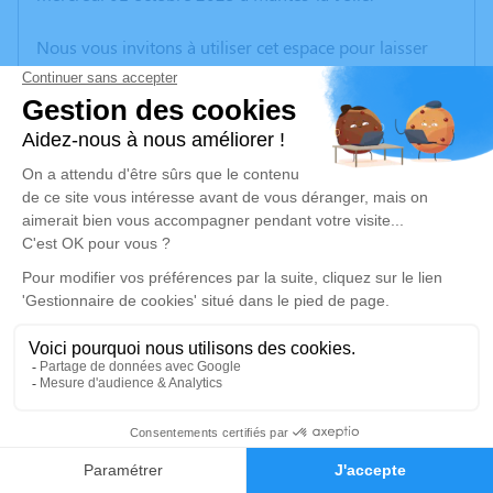
Nous vous invitons à utiliser cet espace pour laisser
vos condoléances, partager des photos souvenirs, une
anecdote ou exprimer vos pensées à travers des
poèmes ou des textes. Cet endroit est un lieu
d'expression dédié à honorer la mémoire de Simone
LELIEVRE.
Un service de plantation d’arbre hommage est
disponible ici
.
Je rends hommage
Cérémonie religieuse
vendredi 10 octobre 2025 à 13h30
1
Morgue de l'Hôpital François Quesnay de Mantes-
la-Jolie
Faire-part
Hommages
2 Boulevard Victor Duhamel