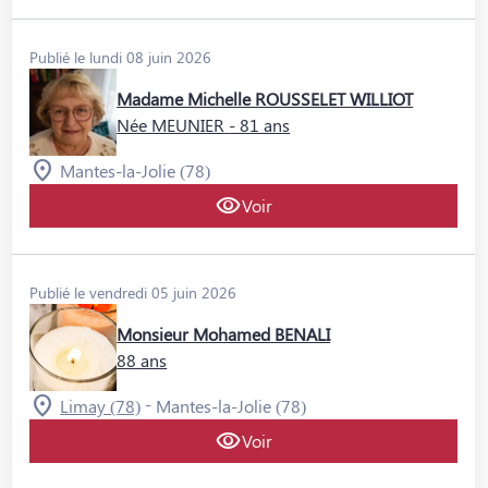
Publié le lundi 08 juin 2026
Madame Michelle ROUSSELET WILLIOT
Née MEUNIER
- 81 ans
Mantes-la-Jolie (78)
Voir
Publié le vendredi 05 juin 2026
Monsieur Mohamed BENALI
88 ans
-
Limay (78)
Mantes-la-Jolie (78)
Voir