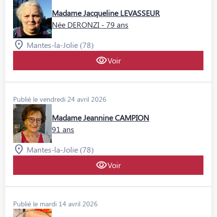
Madame Jacqueline LEVASSEUR
Née DERONZI
- 79 ans
Mantes-la-Jolie (78)
Voir
Publié le vendredi 24 avril 2026
Madame Jeannine CAMPION
91 ans
Mantes-la-Jolie (78)
Voir
Publié le mardi 14 avril 2026