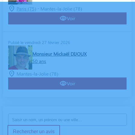
-
Paris (75)
Mantes-la-Jolie (78)
Voir
Publié le vendredi 27 février 2026
Monsieur Mickaël DIJOUX
50 ans
Mantes-la-Jolie (78)
Voir
Rechercher un avis