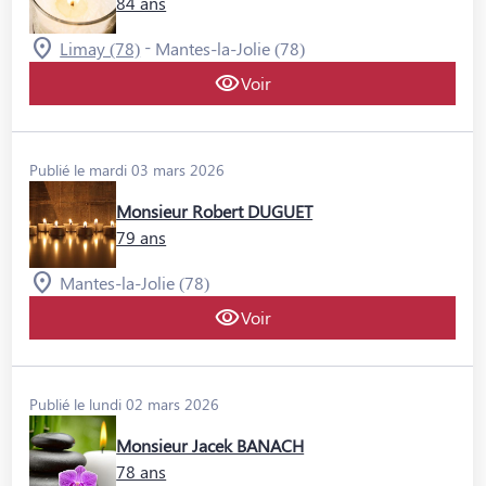
84 ans
-
Limay (78)
Mantes-la-Jolie (78)
Voir
Publié le mardi 03 mars 2026
Monsieur Robert DUGUET
79 ans
Mantes-la-Jolie (78)
Voir
Publié le lundi 02 mars 2026
Monsieur Jacek BANACH
78 ans