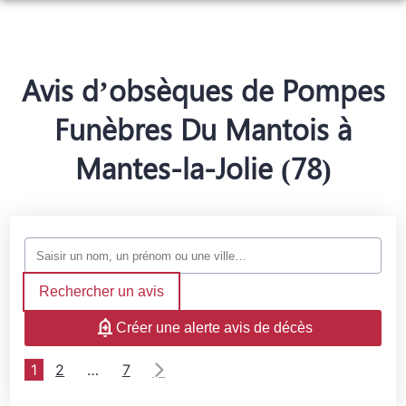
NOS SERVICES
NOTRE AGENCE
ORGANISER DES OBSÈQUES
Avis d’obsèques de Pompes
ESPACES HOMMAGES
PRÉVOIR SES OBSÈQUES
Funèbres Du Mantois à
Mantes-la-Jolie (78)
MONUMENTS FUNÉRAIRES
SERVICES AUX FAMILLES
Rechercher un avis
Créer une alerte avis de décès
1
2
…
7