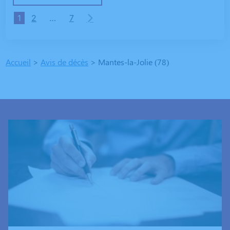
1
2
…
7
Accueil
>
Avis de décès
>
Mantes-la-Jolie (78)