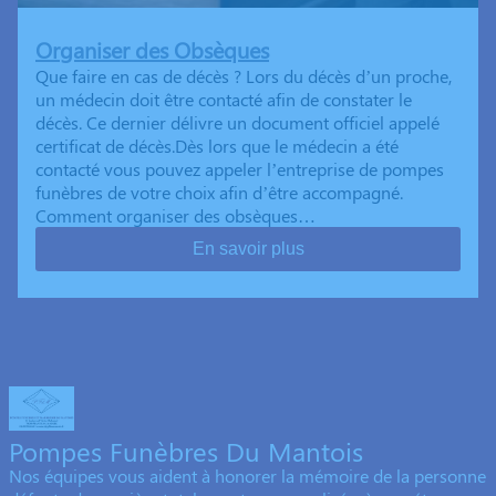
Organiser des Obsèques
Que faire en cas de décès ? Lors du décès d’un proche,
un médecin doit être contacté afin de constater le
décès. Ce dernier délivre un document officiel appelé
certificat de décès.Dès lors que le médecin a été
contacté vous pouvez appeler l’entreprise de pompes
funèbres de votre choix afin d’être accompagné.
Comment organiser des obsèques…
En savoir plus
Pompes Funèbres Du Mantois
Nos équipes vous aident à honorer la mémoire de la personne