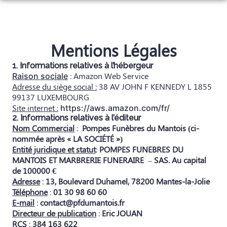
Aller
au
NOS SERVICES
contenu
NOTRE AGENCE
ORGANISER DES OBSÈQUES
Mentions Légales
ESPACES HOMMAGES
1. Informations relatives à l’hébergeur
PRÉVOIR SES OBSÈQUES
: Amazon Web Service
Raison sociale
Adresse du siège social :
38 AV JOHN F KENNEDY L 1855
MONUMENTS FUNÉRAIRES
99137 LUXEMBOURG
Site internet :
https://aws.amazon.com/fr/
SERVICES AUX FAMILLES
2. Informations relatives à l’éditeur
Nom Commercial
:
Pompes Funèbres du Mantois (ci-
nommée après « LA SOCIÉTÉ »)
Entité juridique et statut
:
POMPES FUNEBRES DU
MANTOIS ET MARBRERIE FUNERAIRE
–
SAS. Au capital
de 100000 €
Adresse
:
13, Boulevard Duhamel, 78200 Mantes-la-Jolie
Téléphone
:
01 30 98 60 60
E-mail
:
contact@pfdumantois.fr
Directeur de publication
:
Eric JOUAN
RCS
:
384 163 622